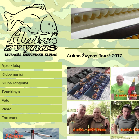
Aukso Žvynas Taurė 2017
Apie klubą
Klubo nariai
Klubo renginiai
Tvenkinys
Foto
Video
Forumas