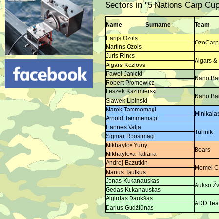
Sectors in "5 Nations Carp Cu
Name
Surname
Team
Harijs Ozols
OzoCarp
Martins Ozols
Juris Rincs
Aigars & 
Aigars Kozlovs
Pawel Janicki
Nano Bai
Robert Promowicz
Leszek Kazimierski
Nano Bai
Slawek Lipinski
Marek Tammemagi
Minikalas
Arnold Tammemagi
Hannes Valja
Tuhnik
Sigmar Roosimagi
Mikhaylov Yuriy
Bears
Mikhaylova Tatiana
Andrej Bazutkin
Memel C
Marius Tautkus
Jonas Kukanauskas
Aukso Ž
Gedas Kukanauskas
Algirdas Daukšas
ADD Te
Darius Gudžiūnas