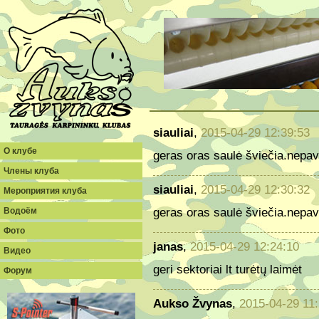
siauliai
,
2015-04-29 12:39:53
О клубе
geras oras saulė šviečia.nepa
Члены клуба
siauliai
,
2015-04-29 12:30:32
Мероприятия клуба
Водоём
geras oras saulė šviečia.nepa
Фото
janas
,
2015-04-29 12:24:10
Видео
geri sektoriai lt turėtų laimėt
Форум
Aukso Žvynas
,
2015-04-29 11: