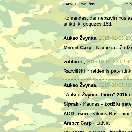
Karp LT
- Raviliškis
PATV
Komandas, dar nepatvirtinusia
atlikti iki gegužės 15d.
Aukso Žvynas
,
2015-02-03 20:
Memel Carp
- Klaipėda -
žodži
vobleris
,
2015-02-01 22:02:52
Radviliški ir raidėmis patvirtinki
Aukso Žvynas
,
2015-02-01 10
"Aukso Žvynas Taurė" 2015 da
Siprak
- Kaunas -
žodžiu patvi
ADD Team
- Vilnius/Raseiniai 
Amber Carp
- Latvia