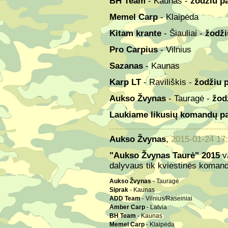
BH Team
- Kaunas -
žodžiu pa
Memel Carp
- Klaipėda
Kitam krante
- Šiauliai -
žodži
Pro Carpius
- Vilnius
Sazanas
- Kaunas
Karp LT
- Raviliškis -
žodžiu p
Aukso Žvynas
- Tauragė -
žod
Laukiame likusių komandų pat
Aukso Žvynas
,
2015-01-24 17
"Aukso Žvynas Taurė" 2015
v
dalyvaus tik kviestinės koman
Aukso Žvynas
- Tauragė
Siprak
- Kaunas
ADD Team
- Vilnius/Raseiniai
Amber Carp
- Latvia
BH Team
- Kaunas
Memel Carp
- Klaipėda