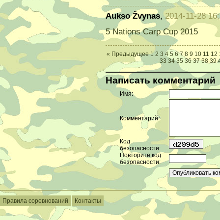
Aukso Žvynas
,
2014-11-28 16:
5 Nations Carp Cup 2015
« Предыдущее
1
2
3
4
5
6
7
8
9
10
11
12
33
34
35
36
37
38
39
Написать комментарий
Имя:
Комментарий:
Код
безопасности:
Повторите код
безопасности:
Правила соревнований
Контакты