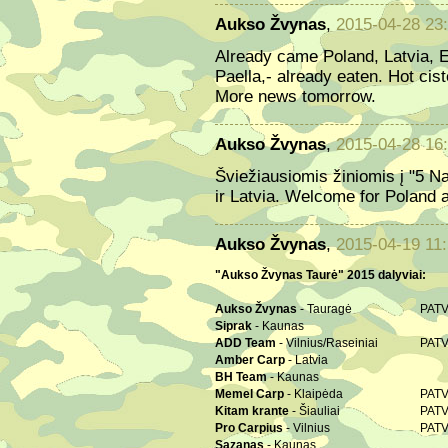
Aukso Žvynas
,
2015-04-28 23
Already came Poland, Latvia, E
Paella,- already eaten. Hot cis
More news tomorrow.
Aukso Žvynas
,
2015-04-28 16
Šviežiausiomis žiniomis į "5 N
ir Latvia. Welcome for Poland a
Aukso Žvynas
,
2015-04-19 11:
"Aukso Žvynas Taurė" 2015 dalyviai:
Aukso Žvynas
- Tauragė
PATV
Siprak
- Kaunas
ADD Team
- Vilnius/Raseiniai
PATV
Amber Carp
- Latvia
BH Team
- Kaunas
Memel Carp
- Klaipėda
PATV
Kitam krante
- Šiauliai
PATV
Pro Carpius
- Vilnius
PATV
Sazanas
- Kaunas